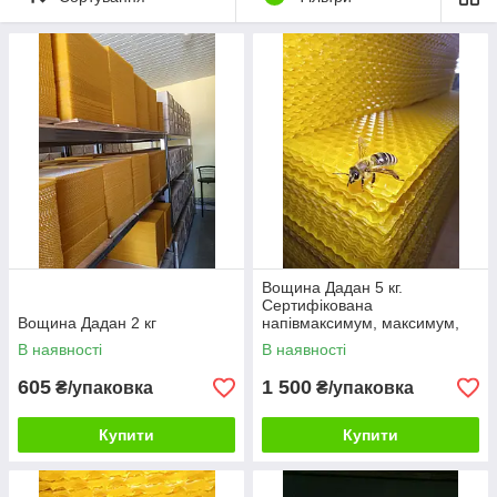
Вощина, медовий стільник, восковий шар — служить у вулику
для складання зібраного бджолами запасу меду і виведення
детвы. До складу нашої Вощини не включені ніякі домішки і
добавки, виключно чистий віск
Вощина Дадан 5 кг.
Сертифікована
Вощина Дадан 2 кг
напівмаксимум, максимум,
трутнева
В наявності
В наявності
605
1 500
₴/упаковка
₴/упаковка
Купити
Купити