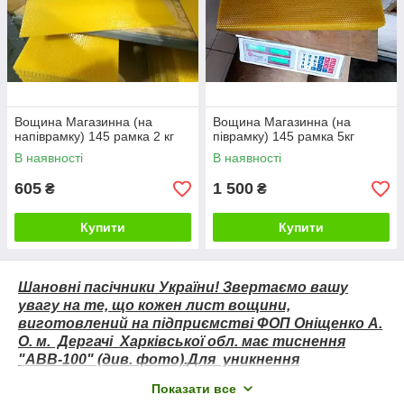
Вощина Магазинна (на
Вощина Магазинна (на
напіврамку) 145 рамка 2 кг
піврамку) 145 рамка 5кг
В наявності
В наявності
605
1 500
₴
₴
Купити
Купити
Шановні пасічники України! Звертаємо вашу
увагу на те, що кожен лист вощини,
виготовлений на підприємстві ФОП Оніщенко А.
О. м. Дергачі Харківської обл. має тиснення
"АВВ-100" (див. фото).
Для уникнення
непорозумінь просимо звертати на це увагу!
Показати все