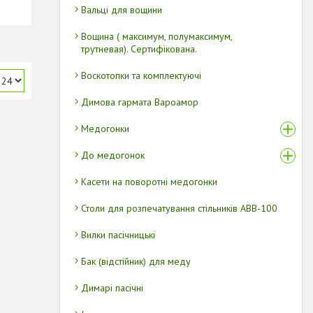
Вальці для вощини
Вощина ( максимум, полумаксимум,
трутневая). Сертифікована.
Воскотопки та комплектуючі
Димова гармата Вароамор
Медогонки
До медогонок
Касети на поворотні медогонки
Столи для розпечатування стільників АВВ-100
Вилки пасічницькі
Бак (відстійник) для меду
Димарі пасічні