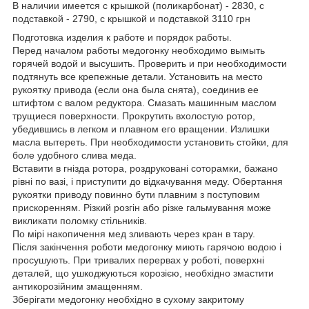
В наличии имеется с крышкой (поликарбонат) - 2830, с
подставкой - 2790, с крышкой и подставкой 3110 грн
Подготовка изделия к работе и порядок работы.
Перед началом работы медогонку необходимо вымыть
горячей водой и высушить. Проверить и при необходимости
подтянуть все крепежные детали. Установить на место
рукоятку привода (если она была снята), соединив ее
штифтом с валом редуктора. Смазать машинным маслом
трущиеся поверхности. Прокрутить вхолостую ротор,
убедившись в легком и плавном его вращении. Излишки
масла вытереть. При необходимости установить стойки, для
боле удобного слива меда.
Вставити в гнізда ротора, роздруковані соторамки, бажано
рівні по вазі, і приступити до відкачування меду. Обертання
рукоятки приводу повинно бути плавним з поступовим
прискоренням. Різкий розгін або різке гальмування може
викликати поломку стільників.
По мірі накопичення мед зливають через кран в тару.
Після закінчення роботи медогонку миють гарячою водою і
просушують. При тривалих перервах у роботі, поверхні
деталей, що ушкоджуються корозією, необхідно змастити
антикорозійним змащенням.
Зберігати медогонку необхідно в сухому закритому