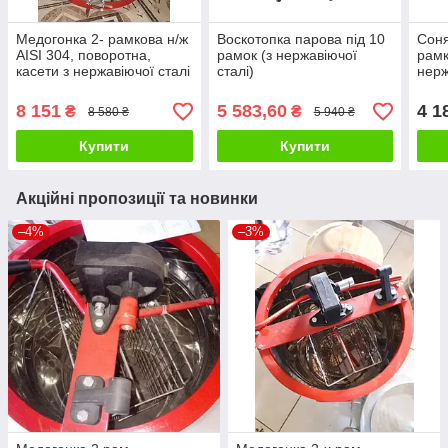
Медогонка 2- рамкова н/ж
Воскотопка парова під 10
Соня
AISI 304, поворотна,
рамок (з нержавіючої
рамк
касети з нержавіючої сталі
сталі)
нерж
(КЗ)
під 
8 151
5 583,60
4 1
₴
₴
8 580 ₴
5 940 ₴
Купити
Купити
Акційні пропозиції та новинки
–4%
–3%