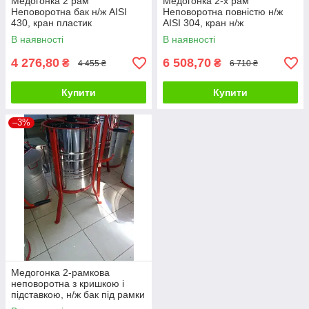
Медогонка 2 рам
Медогонка 2-х рам
Неповоротна бак н/ж AISI
Неповоротна повністю н/ж
430, кран пластик
AISI 304, кран н/ж
В наявності
В наявності
4 276,80
6 508,70
₴
₴
4 455 ₴
6 710 ₴
Купити
Купити
–3%
Медогонка 2-рамкова
неповоротна з кришкою і
підставкою, н/ж бак під рамки
Дадан