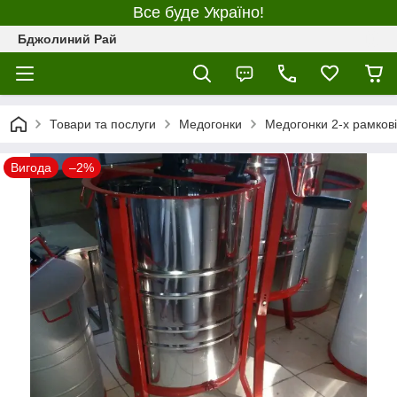
Все буде Україно!
Бджолиний Рай
Товари та послуги
Медогонки
Медогонки 2-х рамкові
Вигода
–2%