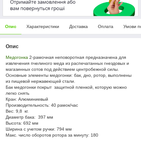
Опис
Характеристики
Доставка
Оплата
Умови п
Опис
Медогонка
2-рамочная неповоротная предназначена для
извлечения пчелиного меда из распечатанных гнездовых и
магазинных сотов под действием центробежной силы.
Основные элементы медогонки: бак, дно, ротор, выполнены
из пищевой нержавеющей стали.
Бак медогонки покрыт защитной пленкой, которую можно
легко снять
Кран: Алюминиевый
Производительность: 40 рамок/час
Вес: 9,8 кг.
Диаметр бака: 397 мм
Высота: 692 мм
Ширина с учетом ручки: 794 мм
Макс. число оборотов ротора за минуту: 180