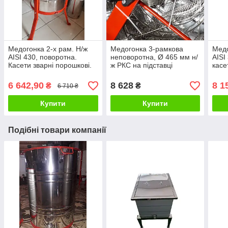
Медогонка 2-х рам. Н/ж
Медогонка 3-рамкова
Медо
AISI 430, поворотна.
неповоротна, Ø 465 мм н/
AISI
Касети зварні порошкові.
ж РКС на підставці
касе
На підставці
(КЗ)
6 642,90
8 628
8 1
₴
₴
6 710 ₴
Купити
Купити
Подібні товари компанії