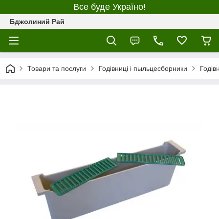
Все буде Україно!
Бджолиний Рай
Товари та послуги
Годівниці і пыльцесборники
Годів