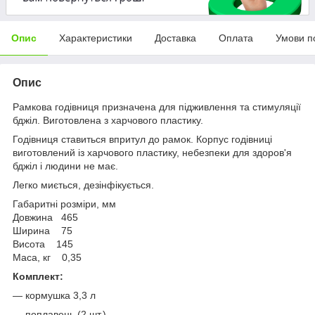
Опис
Характеристики
Доставка
Оплата
Умови п
Опис
Рамкова годівниця призначена для підживлення та стимуляції
бджіл. Виготовлена з харчового пластику.
Годівниця ставиться впритул до рамок. Корпус годівниці
виготовлений із харчового пластику, небезпеки для здоров'я
бджіл і людини не має.
Легко миється, дезінфікується.
Габаритні розміри, мм
Довжина 465
Ширина 75
Висота 145
Маса, кг 0,35
Комплект:
— кормушка 3,3 л
— поплавець (2 шт.)