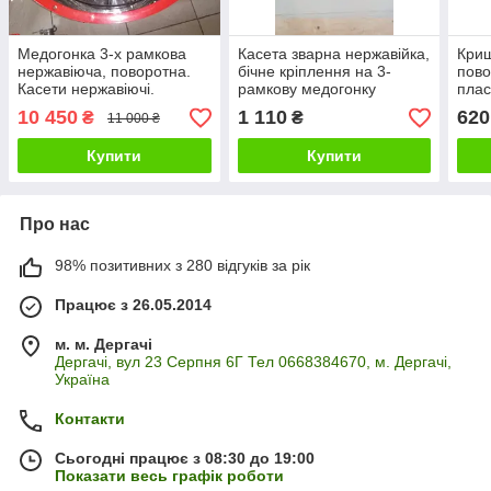
Медогонка 3-х рамкова
Касета зварна нержавійка,
Криш
нержавіюча, поворотна.
бічне кріплення на 3-
пово
Касети нержавіючі.
рамкову медогонку
плас
10 450
1 110
620
₴
₴
11 000 ₴
Купити
Купити
Про нас
98% позитивних з 280 відгуків за рік
Працює з 26.05.2014
м. м. Дергачі
Дергачі, вул 23 Серпня 6Г Тел 0668384670, м. Дергачі,
Україна
Контакти
Сьогодні працює з 08:30 до 19:00
Показати весь графік роботи