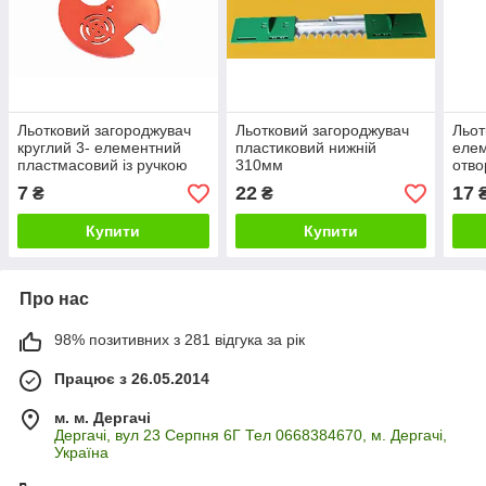
Льотковий загороджувач
Льотковий загороджувач
Льот
круглий 3- елементний
пластиковий нижній
елем
пластмасовий із ручкою
310мм
отво
7
22
17
₴
₴
Купити
Купити
Про нас
98% позитивних з 281 відгука за рік
Працює з 26.05.2014
м. м. Дергачі
Дергачі, вул 23 Серпня 6Г Тел 0668384670, м. Дергачі,
Україна