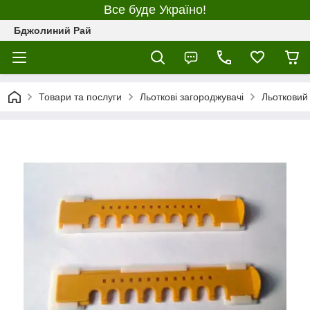
Все буде Україно!
Бджолиний Рай
Товари та послуги
Льоткові загороджувачі
Льотковий