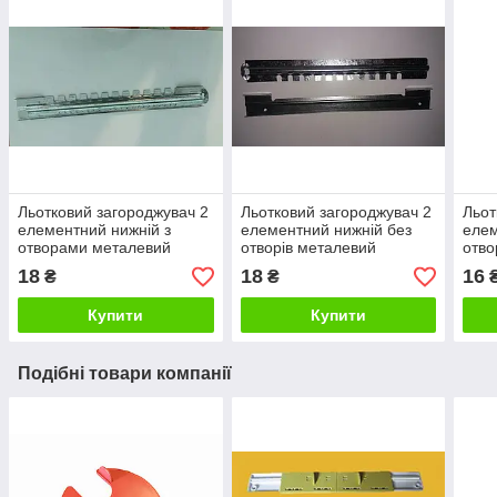
Льотковий загороджувач 2
Льотковий загороджувач 2
Льот
елементний нижній з
елементний нижній без
елем
отворами металевий
отворів металевий
отво
18
18
16
₴
₴
Купити
Купити
Подібні товари компанії