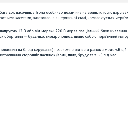
агатьох пасечників. Вона особливо незамінна на великих господарствах
ротними касетами, виготовлена з нержавкої сталі, комплектується черв'
напругою 12 В або від мережі 220 В через спеціальний блок живлення 
мок обертання — будь-яке. Електропривод являє собою черв'ячний мото
овленим на блоці керування) незалежно від ваги рамок з медом.В цій
трапляння сторонніх частинок (води, пилу, бруду та т. ін.) під час