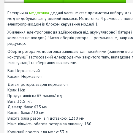
Електрична
медогонка
дедалі частіше стає предметом вибору для б
мед видобувається у великій кількості. Медогонка 4 рамкова з пово
електроприводом із блоком керування моделі 1
Живлення електропривода здійснюється від акумуляторної батареї 
комплект не входить). Число обертів ротора — регульоване, напря
редуктор.
Оберти ротора медовогонки залишаються постійними (равними встан
конструкції застосований електродвигун закритого типу, випадкове по
експлуатації та зберігання виключене.
Бак: Нержавіючий
Касети: Нержавіючі
Деталі ротора: зварні нержавіючі
Кран: Н/ж
Продуктивність: 65 рамок/год
Вага: 33,5 кг.
Діаметр бака: 625 мм
Висота бака: 730 мм
Висота бака разом із підставкою: 1230 мм
Макс. кількість обертів ротора за хвилину: 180
Корисний простір для меду: 33 л.