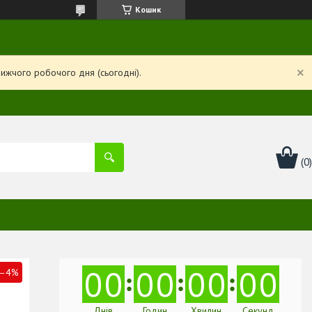
Кошик
ижчого робочого дня (сьогодні).
0
0
0
0
0
0
0
0
–4%
Днів
Годин
Хвилин
Секунд