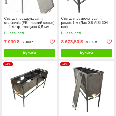
Стіл для роздрукування
Стіл для розпечатування
стільників (FB плоский кошик)
рамок 1 м (Лис 0,8 AISI 304
— 1 метр, товщина 0,5 мм,
н/ж)
кран н/ж
В наявності
В наявності
7 030
8 673,50
₴
₴
7 400 ₴
9 130 ₴
Купити
Купити
–4%
–4%