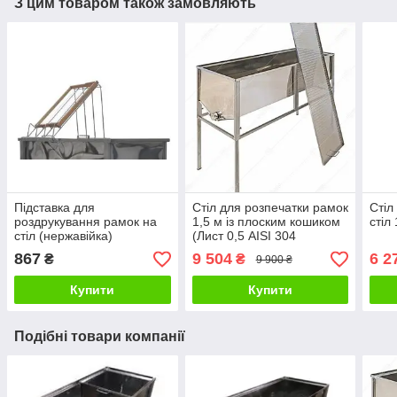
З цим товаром також замовляють
Підставка для
Стіл для розпечатки рамок
Стіл
роздрукування рамок на
1,5 м із плоским кошиком
стіл
стіл (нержавійка)
(Лист 0,5 AISI 304
неіржавкий) Кран н/ж
867
9 504
6 2
₴
₴
9 900 ₴
Купити
Купити
Подібні товари компанії