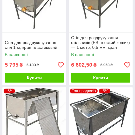
Стіл для роздрукування
Стіл для роздруковування
стільників (FB плоский кошик)
стіл 1 м, кран пластиковий
— 1 метр, 0,5 мм, кран
пластиковий
В наявності
В наявності
5 795
6 602,50
₴
₴
6 100 ₴
6 950 ₴
Купити
Купити
–5%
Топ продажів
–5%