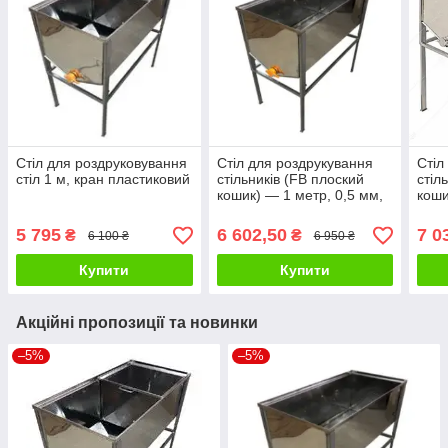
Стіл для роздруковування
Стіл для роздрукування
Стіл
стіл 1 м, кран пластиковий
стільників (FB плоский
стіл
кошик) — 1 метр, 0,5 мм,
коши
кран пластиковий
0,5 
5 795
6 602,50
7 0
₴
₴
6 100 ₴
6 950 ₴
Купити
Купити
Акційні пропозиції та новинки
–5%
–5%