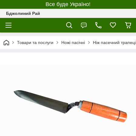
Все буде Україно!
Бджолиний Рай
Товари та послуги
Ножі пасічні
Ніж пасечний трапеці