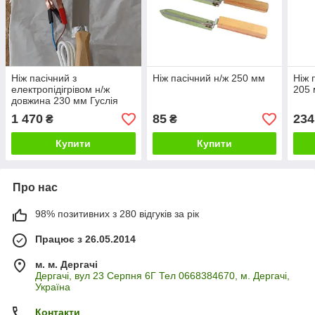
Ніж пасічний з
Ніж пасічний н/ж 250 мм
Ніж 
електропідігрівом н/ж
205
довжина 230 мм Гуслія
1 470
85
234
₴
₴
Купити
Купити
Про нас
98% позитивних з 280 відгуків за рік
Працює з 26.05.2014
м. м. Дергачі
Дергачі, вул 23 Серпня 6Г Тел 0668384670, м. Дергачі,
Україна
Контакти