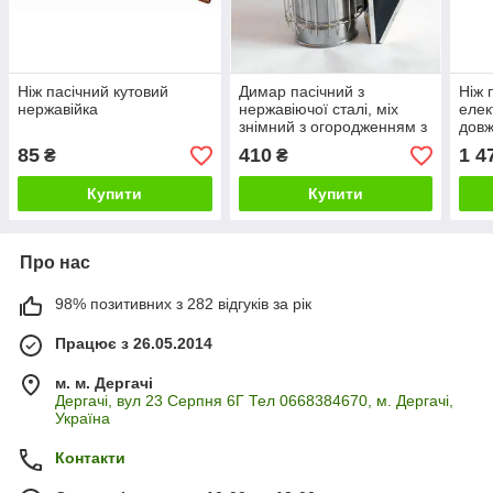
Ніж пасічний кутовий
Димар пасічний з
Ніж 
нержавійка
нержавіючої сталі, міх
елек
знімний з огородженням з
довж
прутка
85
410
1 4
₴
₴
Купити
Купити
Про нас
98% позитивних з 282 відгуків за рік
Працює з 26.05.2014
м. м. Дергачі
Дергачі, вул 23 Серпня 6Г Тел 0668384670, м. Дергачі,
Україна
Контакти