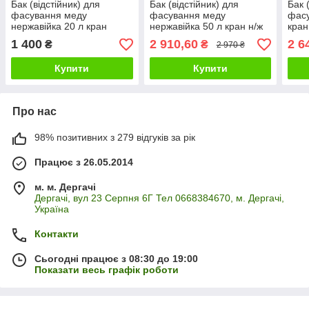
Бак (відстійник) для
Бак (відстійник) для
Бак 
фасування меду
фасування меду
фасу
нержавійка 20 л кран
нержавійка 50 л кран н/ж
кран
пластик
1 400
2 910,60
2 6
₴
₴
2 970 ₴
Купити
Купити
Про нас
98% позитивних з 279 відгуків за рік
Працює з 26.05.2014
м. м. Дергачі
Дергачі, вул 23 Серпня 6Г Тел 0668384670, м. Дергачі,
Україна
Контакти
Сьогодні працює з 08:30 до 19:00
Показати весь графік роботи